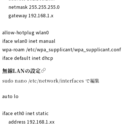
     netmask 255.255.255.0

     gateway 192.168.1.x

allow-hotplug wlan0

iface wlan0 inet manual

wpa-roam /etc/wpa_supplicant/wpa_supplicant.conf

無線LANの設定
sudo nano /etc/network/interfaces で編集
auto lo

iface eth0 inet static

     address 192.168.1.xx
