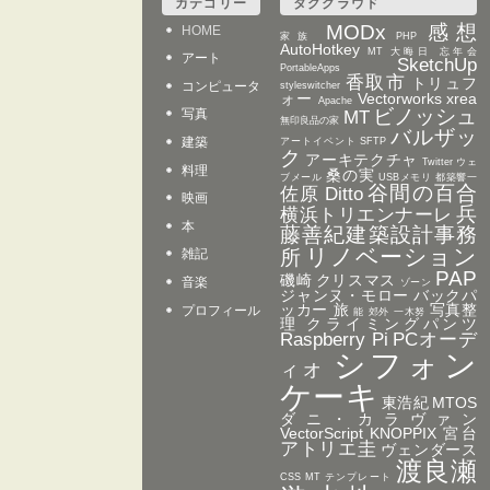
カテゴリー
タグクラウド
MODx
感想
HOME
家族
PHP
AutoHotkey
MT 大晦日 忘年会
アート
SketchUp
PortableApps
香取市
トリュフ
コンピュータ
styleswitcher
ォー
Vectorworks
xrea
Apache
ビノッシュ
写真
MT
無印良品の家
バルザッ
建築
アートイベント
SFTP
ク
アーキテクチャ
Twitter
ウェ
料理
桑の実
ブメール
USBメモリ
都築響一
谷間の百合
佐原
Ditto
映画
兵
横浜トリエンナーレ
本
藤善紀建築設計事務
リノベーション
所
雑記
PAP
磯崎
クリスマス
音楽
ゾーン
ジャンヌ・モロー
バックパ
ッカー 旅
写真整
プロフィール
能
郊外
一木努
理
クライミングパンツ
Raspberry Pi
PCオーデ
シフォン
ィオ
ケーキ
東浩紀
MTOS
ダニ・カラヴァン
VectorScript
KNOPPIX
宮台
アトリエ圭
ヴェンダース
渡良瀬
CSS MT テンプレート