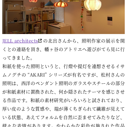
JELL architects
の北出さんから、照明作家の展示を開
くとの連絡を頂き、幡ヶ谷のアトリエへ遊びがてら見に行
ってきました。
和紙を使った照明というと、行燈や提灯を連想させるイサ
ムノグチの “AKARI” シリーズが有名ですが、松村さんの
照明は、西洋のペンダント照明のガラスやスチールの部分
が和紙素材に置換された、何か隠されたテーマを感じさせ
る作品です。和紙の素材研究がいろいろと試されており、
厚い皮のような質感や、端が薄くちぎられて繊維が見えて
いる状態、あえてフォルムを自然に歪ませてみたりなど、
様々な表情があります。やわらかな彩色が施された作品