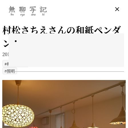
村松さちえさんの和紙ペンダ
ント
2011年6月25日
3 min read
村松さちえ
照明