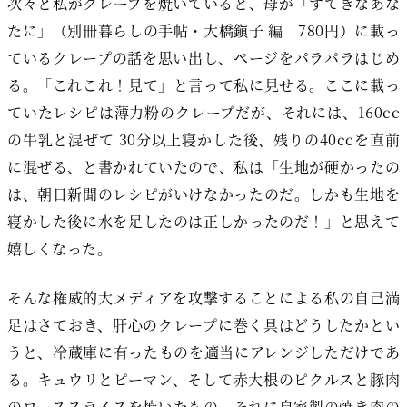
次々と私がクレープを焼いていると、母が「すてきなあな
たに」（別冊暮らしの手帖・大橋鎭子 編 780円）に載っ
ているクレープの話を思い出し、ページをパラパラはじめ
る。「これこれ！見て」と言って私に見せる。ここに載っ
ていたレシピは薄力粉のクレープだが、それには、160cc
の牛乳と混ぜて 30分以上寝かした後、残りの40ccを直前
に混ぜる、と書かれていたので、私は「生地が硬かったの
は、朝日新聞のレシピがいけなかったのだ。しかも生地を
寝かした後に水を足したのは正しかったのだ！」と思えて
嬉しくなった。
そんな権威的大メディアを攻撃することによる私の自己満
足はさておき、肝心のクレープに巻く具はどうしたかとい
うと、冷蔵庫に有ったものを適当にアレンジしただけであ
る。キュウリとピーマン、そして赤大根のピクルスと豚肉
のローススライスを焼いたもの。それに自家製の焼き肉の