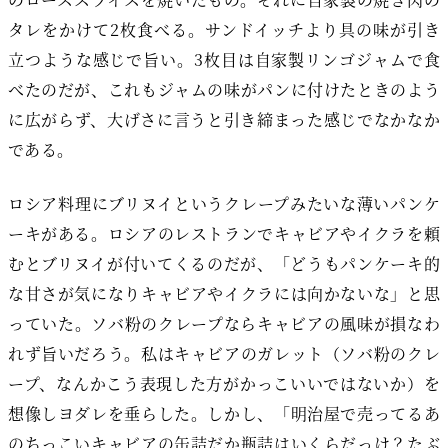
タレをかけて2枚食べる。サンドイッチより具の味が引き
立つような感じで旨い。3枚目は自家製リンゴジャムで食
べたのだが、これもジャムの味がパンに付けたときのよう
に広がらず、大げさに言うと引き締まった感じでなかなか
である。
ロシア料理にブリヌイというクレープみたいな薄いパンケ
ーキがある。ロシアのレストランでキャビアやイクラを頼
むとブリヌイが付いてくるのだが、「どうもパンケーキ的
な甘さが気になりキャビアやイクラには向かないな」と思
っていた。ソバ粉のクレープならキャビアの風味が損なわ
れず旨いだろう。私はキャビアのガレット（ソバ粉のクレ
ープ、なんかこう表現した方がかっこいいではないか）を
想像しヨダレを垂らした。しかし、「明治屋で売ってるあ
のちっこいキャビアの缶詰だか瓶詰はいくらだっけ？たぶ