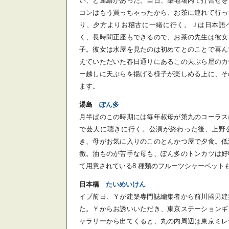
い、と連絡があった。当日、築地場内で打合せを
コンはもう買っちゃったから、お茶に連れて行っ
り、夕方よりお稽古に一緒に行く。Ｊは日本語
く、長時間正座もできるので、お茶の先生は彼女
子。彼女は水屋を見たのは初めてとのことで喜ん
えていただいた春日通りにあるこの天ぷら屋のカ
ー越しに天ぷらを揚げる様子が楽しめる上に、そ
ます。
湯島
ぽん多
月半ばのこの時期には毎年叔母が第九のコーラス
で芸大に聴きに行く。公演が終わった後、上野
き、母がお気に入りのこのとんかつ屋で夕食。低
徴。油ものが苦手な母も、ぽん多のトンカツは好
て用意されている8 種類のフルーツシャーベット
日本橋
たいめいけん
イブ前日、Ｙが建築専門誌編集者から前川國男建
た。Ｙからお誘いいただき、東京ステーションギ
ャラリーから出てくると、丸の内周辺は東京ミレ