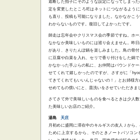
遮断した拍子にそのような設定になってしまった
定を変更したところIEはネットにつながるようになり、
も直り、投稿も可能になりました。なかなかこう
わからないものです。復旧してよかったです。
師走は忘年会やクリスマス会の季節ですね。ホー
なかなか美味しいものには巡り会えません。昨日
があり、きりたんぽ鍋を楽しみました。鳥の骨付
に豆腐や白菜を入れ、セリで香り付けをした鍋で
かなかった手ぶらの私に、お仲間はパウンドケー
せてくれて嬉しかったのですが、さすがに「hyo
てきてくれてもいいんじゃないの！」とお姉様方から
せめてもの償いにと、皿洗いをさせていただきま
さてさて外で美味しいものを食べるときは少人数
た美味しいお店のご紹介。
湯島
天庄
月初めに盛岡に滞在中のキルギスの友人Ｊから、
ために上京するから、そのときノートパソコン