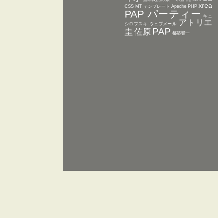
xrea
CSS MT テンプレート
Apache
PHP
PAP パーティー
キェ
アトリエ
シロフスキ
ウェブメール
PAP
圭
佐原
都築響一