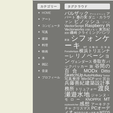
カテゴリー
タグクラウド
バルザック
HOME
ア
アートイベント
パート
桑の実
ダニ・カラヴ
アート
ビノッシュ
ァン
ゾーン
Raspberry Pi
VectorScript
コンピュータ
Vectorworks
東浩紀
USBメモリ
写真
磯崎
クライミングパンツ
郊外
シフォンケ
建築
家族
ーキ
料理
MT 大晦日 忘年会
横浜トリエンナ
映画
PortableApps
リノベーショ
ーレ
本
ン
香取市
ヴェンダース
バ
雑記
谷間の
ックパッカー 旅
百合
MODx
Ditto
音楽
SketchUp
AutoHotkey
Twitter
プロフィール
写真整理
WinSCP
宮台
SFTP
兵藤善紀建築設計事
渡良
務所
トリュフォー
瀬遊水地
ジャンヌ・
MT
モロー
KNOPPIX
感想
アーキテク
styleswitcher
PCオーデ
チャ
クリスマス
ィオ
MTOS
無印良品の家
一木努
能