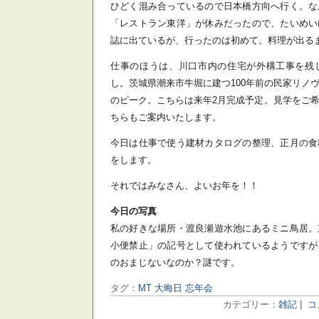
ひどく混み合っているので日本橋方向へ行く。な
「レストラン東洋」が休みだったので、たいめい
誌に出ているが、行ったのは初めて。料理が出る
仕事のほうは、川口市内の住宅が外構工事を残
し。茨城県潮来市牛堀に建つ100年前の民家リノ
のピーク。こちらは来年2月完成予定。見学をご
ちらもご案内いたします。
今日は仕事で使う建材カタログの整理、正月の食
をします。
それではみなさん、よいお年を！！
今日の写真
私の好きな場所・渡良瀬遊水池にあるミニ鳥居。
小便禁止」の記号として使われているようですが
のおまじないなのか？謎です。
タグ：
MT 大晦日 忘年会
カテゴリー：
雑記
|
コ