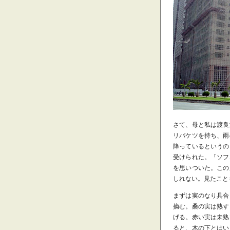
さて、母と私は渡良
リバケツを持ち、雨
降っているというの
受けられた。「ソフ
を思いついた。この
しれない。見たことも
まずは実のなり具合
摘む。桑の実は熟す
げる。赤い実は未熟
ると、木の下とはい