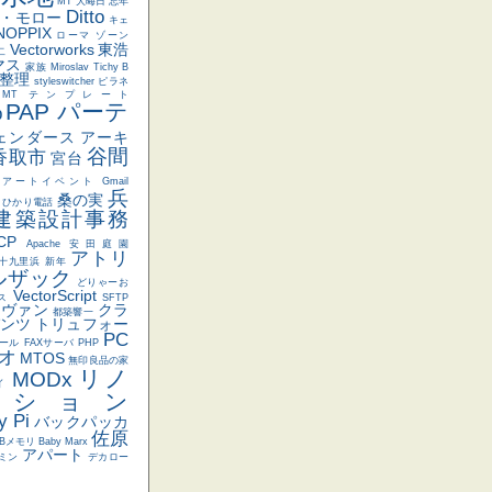
MT 大晦日 忘年
Ditto
・モロー
キェ
NOPPIX
ローマ
ゾーン
Vectorworks
東浩
二
マス
家族
Miroslav Tichy
B
整理
styleswitcher
ピラネ
S MT テンプレート
PAP パーテ
p
ェンダース
アーキ
谷間
香取市
宮台
アートイベント
Gmail
兵
桑の実
ひかり電話
建築設計事務
CP
Apache
安田庭園
アトリ
十九里浜 新年
ルザック
どりゃーお
VectorScript
ス
SFTP
ラヴァン
クラ
都築響一
パンツ
トリュフォー
PC
ール
FAXサーバ
PHP
オ
MTOS
無印良品の家
リノ
MODx
イ
ーション
y Pi
バックパッカ
佐原
SBメモリ
Baby Marx
アパート
ミン
デカロー