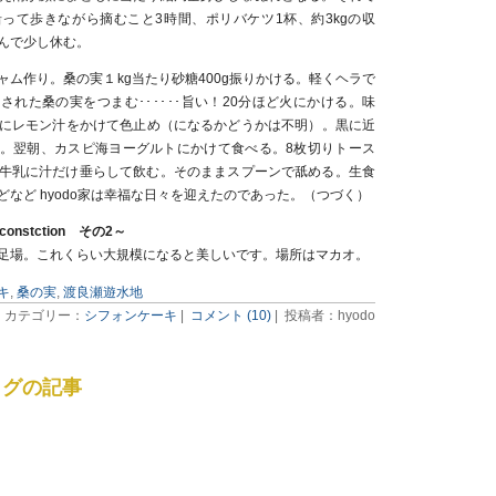
って歩きながら摘むこと3時間、ポリバケツ1杯、約3kgの収
んで少し休む。
ャム作り。桑の実１kg当たり砂糖400g振りかける。軽くヘラで
された桑の実をつまむ･･････旨い！20分ほど火にかける。味
！最後にレモン汁をかけて色止め（になるかどうかは不明）。黒に近
。翌朝、カスピ海ヨーグルトにかけて食べる。8枚切りトース
牛乳に汁だけ垂らして飲む。そのままスプーンで舐める。生食
･などなど hyodo家は幸福な日々を迎えたのであった。（つづく）
onstction その2～
足場。これくらい大規模になると美しいです。場所はマカオ。
キ
,
桑の実
,
渡良瀬遊水地
カテゴリー：
シフォンケーキ
|
コメント (10)
| 投稿者：hyodo
タグの記事