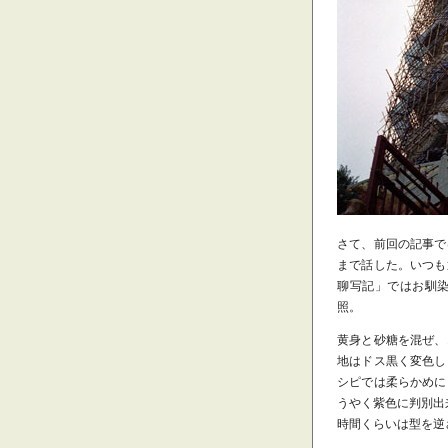
さて、前回の記事で
まで話した。いつも
聊写記」ではお馴
照。
黄身と砂糖を混ぜ、
地はドス黒く変色し
シピでは柔らかめに
うやく紫色に判別出
時間くらいは型を逆