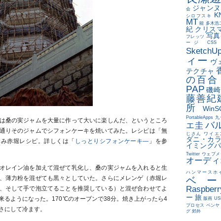
ジャンヌ
会
K
シロフスキ
MT
能
多木浩
紀
クリス
写真
フレッツ
ージ
CS
SketchU
ィー
ヴ
テクチャ
の百合
PAP
磯崎
藤善紀
所
WinS
PortableApps
九
は桑の実ジャムを大量に作って大いに楽しんだ、というところ
バ
エ圭
通りそのジャムでシフォンケーキを焼いてみた。レシピは「無
じさん
ワイエ
ダニ・カ
染み赤堀レシピ。詳しくは「
しっとりシフォンケーキ―
」を参
イミング
Twitter
ウェブメ
オーディ
オレイン油を加えて混ぜて乳化し、桑の実ジャムを入れると生
ハンマースホ
、薄力粉を混ぜても黒々としていた。さらにメレンゲ（赤堀レ
ベ
Raspberr
、そして手で泡立てることを推奨している）と混ぜ合わせてよ
ー 旅
来るようになった。170℃のオーブンで38分。焼き上がったら4
版画
U
プロセス
ベンヤ
さにして冷ます。
グ
郊外