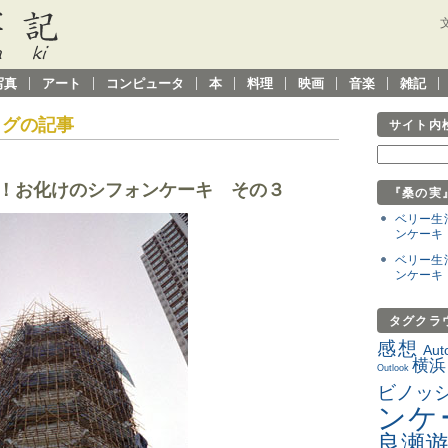
写真
アート
コンピュータ
本
料理
映画
音楽
雑記
タグの記事
サイト内
！お化けのシフォンケーキ その３
『桑の実
ベリー生
ンケーキ
ベリー生
ンケーキ
タグクラ
感想
Aut
横浜
Outlook
ビノッ
ンケ
良瀬