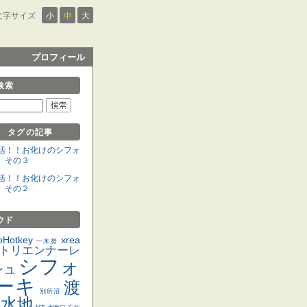
文字サイズ
小
中
大
プロフィール
検索
』 タグの記事
活！！お化けのシフォ
 その３
活！！お化けのシフォ
 その２
ウド
oHotkey
xrea
一木努
トリエンナーレ
シフォ
シュ
ーキ
渡
別所沼
遊水地