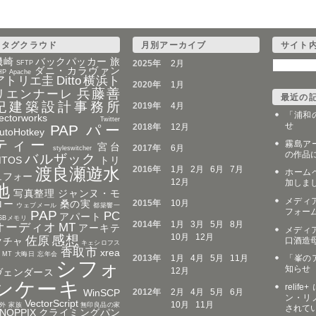
タグクラウド
月別アーカイブ
サイト
磯崎
バックパッカー 旅
2025年
2月
SFTP
ダニ・カラヴァン
HP
Apache
アトリエ圭
Ditto
横浜ト
2020年
1月
兵藤善
リエンナーレ
最近の
紀建築設計事務所
2019年
4月
「浦和
ectorworks
Twitter
せ
PAP パー
2018年
12月
utoHotkey
ティー
霧島ア
宮台
2017年
6月
styleswitcher
の作品
バルザック
MTOS
トリ
渡良瀬遊水
2016年
1月
2月
6月
7月
ホーム
ュフォー
12月
加しま
地
写真整理
ジャンヌ・モ
メディア
2015年
10月
ロー
桑の実
ウェブメール
都築響一
フォー
PAP
PC
アパート
SBメモリ
2014年
1月
3月
5月
8月
オーディオ
MT
アーキテ
メディア
10月
12月
感想
佐原
口酒造
クチャ
キェシロフス
香取市
xrea
MT 大晦日 忘年会
「峯の
2013年
1月
4月
5月
11月
シフォ
知らせ
12月
ヴェンダース
ンケーキ
reli
2012年
2月
4月
5月
6月
WinSCP
ン・リ
VectorScript
10月
11月
外
家族
無印良品の家
されて
NOPPIX
クライミングパン