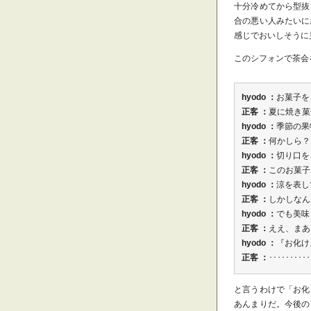
十分冷めてから型抜
合の悪い人みたいに
感じでおいしそうに
このシフォンで茶会
hyodo ：
お菓子を
正客 ：
夏に焼き菓
hyodo ：
季節の果
正客 ：
何かしら？
hyodo ：
切り口を
正客 ：
このお菓子
hyodo ：
涼を表し
正客 ：
しかしなん
hyodo ：
でも美味
正客 ：
ええ、まあ
hyodo ：
『お化け
正客 ：
･･････････
と言うわけで「お化
あんまりだ。今後の