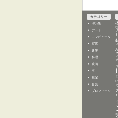
カテゴリー
HOME
P
アート
コンピュータ
写真
V
A
建築
料理
映画
本
雑記
U
音楽
プロフィール
キ
郊
K