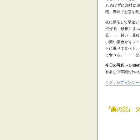
もめげずに湖畔に沿
穫。湖畔でお茶を飲
夜に帰宅して早速ジ
混ぜる。砂糖にまぶ
見･･････旨い
い濃い紫色がキレイ
トに乗せて食べる。
で食べる。･････
今日の写真 ～Underc
有名な中華圏の竹の
タグ：
シフォンケー
『桑の実』 