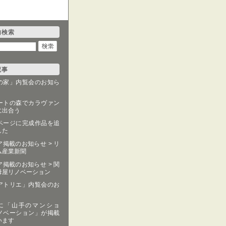
内検索
記事
の家」内覧会のお知ら
ートの森でカラヴァン
に出合う
ページに完成作品を追
した
掲載のお知らせ > リ
ム産業新聞
掲載のお知らせ > 関
母屋リノベーション
アトリエ」内覧会のお
fe+ に「山手のマンショ
ノベーション」が掲載
います