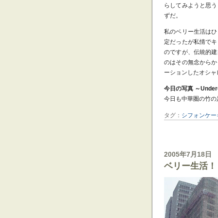
らしてみようと思う
ずだ。
私のベリー生活はひ
定だったが私情でキ
のですが、伝統的建
のはその無念からか
ーションしたオシャ
今日の写真 ～Underc
今日も中華圏の竹の
タグ：
シフォンケー
2005年7月18日
ベリー生活！