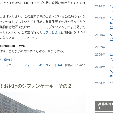
。そうすれば切り口にはマーブル状に綺麗な紫が見えてくるは
2010年
1
1
とまずおしまい。この週末群馬の山奥へ野いちご摘みに行く予
2009年
1
ャンセルしてしまいとても残念。昨日仕事で佐原へ行ってきた
5
築物保存地区でたわわに生っているブラックベリーを発見した
1
もしれない。そこで立ち寄った
カフェしえと
は古民家をリノベ
2008年
5
レなカフェ。オススメです。
1
onstction その3～
2007年
1
足場。どんな形の建築物にも対応。場所は香港。
2006年
1
7
キ
,
桑の実
カテゴリー：
シフォンケーキ
|
コメント (4)
| 投稿者：hyodo
2005年
1
5
9
2004年
1
！お化けのシフォンケーキ その２
兵藤事務
ト