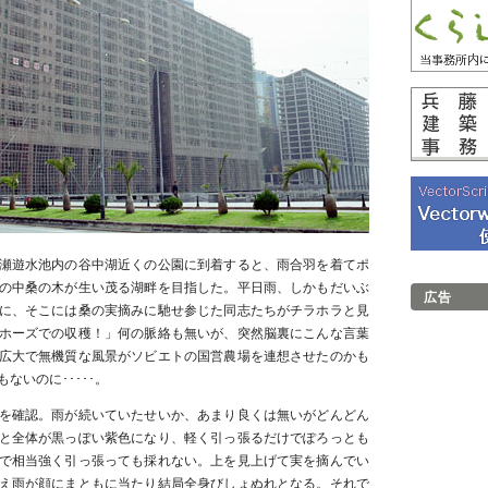
瀬遊水池内の谷中湖近くの公園に到着すると、雨合羽を着てポ
の中桑の木が生い茂る湖畔を目指した。平日雨、しかもだいぶ
広告
に、そこには桑の実摘みに馳せ参じた同志たちがチラホラと見
ホーズでの収穫！」何の脈絡も無いが、突然脳裏にこんな言葉
広大で無機質な風景がソビエトの国営農場を連想させたのかも
ないのに･････。
を確認。雨が続いていたせいか、あまり良くは無いがどんどん
と全体が黒っぽい紫色になり、軽く引っ張るだけでぽろっとも
で相当強く引っ張っても採れない。上を見上げて実を摘んでい
え雨が顔にまともに当たり結局全身びしょぬれとなる。それで