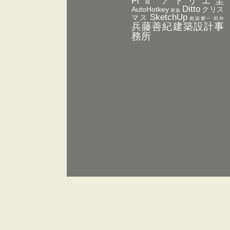
Pi
アトリエ圭
能
Ditto
AutoHotkey
クリス
家族
SketchUp
マス
都築響一
郊外
兵藤善紀建築設計事
務所