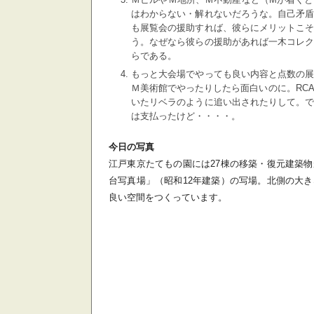
はわからない・解れないだろうな。自己矛
も展覧会の援助すれば、彼らにメリットこ
う。なぜなら彼らの援助があれば一木コレ
らである。
もっと大会場でやっても良い内容と点数の
Ｍ美術館でやったりしたら面白いのに。RC
いたリベラのように追い出されたりして。
は支払ったけど・・・・。
今日の写真
江戸東京たてもの園には27棟の移築・復元建築
台写真場」（昭和12年建築）の写場。北側の大
良い空間をつくっています。