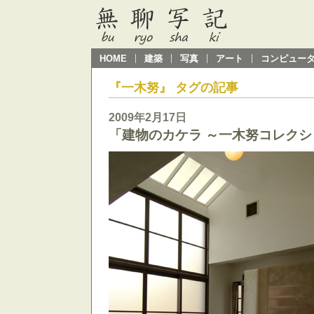
HOME
建築
写真
アート
コンピュー
『一木努』 タグの記事
2009年2月17日
「建物のカケラ ～一木努コレク