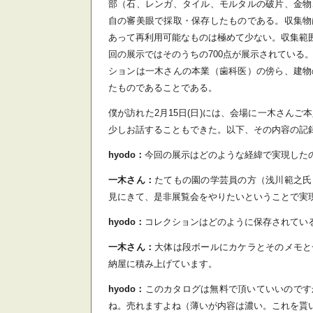
部（石、レンガ、タイル、モルタルの破片、金物
自の審美眼で採取・保存したものである。収集物
あって再利用可能なものは極めて少ない。収集範囲
回の展示ではそのうちの700点が展示されている
ションは一木さんの本業（歯科医）の傍ら、建物
たものであることである。
僕が訪れた2月15日(日)には、会場に一木さんご
少しお話することもできた。以下、その内容の記
hyodo：
今回の展示はどのような経緯で実現した
一木さん：
たてもの園の学芸員の方（浅川範之氏
見にきて、是非展覧会をやりたいということで実
hyodo：
コレクションはどのように保存されてい
一木さん：
大体は段ボールにカケラとそのメモと
納屋に積み上げています。
hyodo：
このカタログは無料で頂いていいのです
ね。売れますよね（薄いが内容は濃い。これを貰