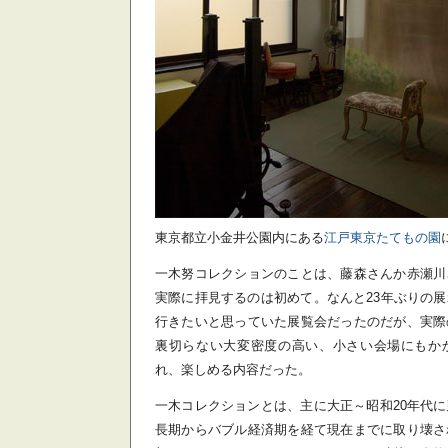
東京都立小金井公園内にある
江戸東京たてもの園
一木努コレクションのことは、藤森さんか赤瀬川
実際に拝見するのは初めて。なんと23年ぶりの
行きたいと思っていた展覧会だったのだが、実際
裏切らない大変密度の高い、小さい会場にもか
れ、楽しめる内容だった。
一木コレクションとは、主に大正～昭和20年代
長期からバブル経済期を経て現在までに取り壊さ