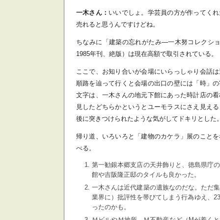
一木さん：
いいでしょ。学芸員の方が作ってくれ
売れると思うんですけどね。
ちなみに「建築の忘れがたみ―一木努コレクション
1985年刊、絶版）は現在高額で取引されている。
ここで、お知り合いが会場にいらっしゃり会話は
順路を辿って行くと会場の出口の壁には「時」の
文字は、一木さんの地元下館にあった時計店の看
見したどちらかというとユーモラスにさえ見える
後に突きつけられたような気がしてドキリとした
帰り道、いろいろと「建物のカケラ」展のことを
べる。
第一勧銀本郷支店の天井飾りと、徳島県庁
館や吉阪隆正邸のタイルも良かった。
一木さんは近代建築の遺族なのだな。ただ
業界に）批評性を帯びてしまう行為ゆえ、2
ったのかも。
ＭビルやＭ地所、Ｍ不動産など（Mが着く