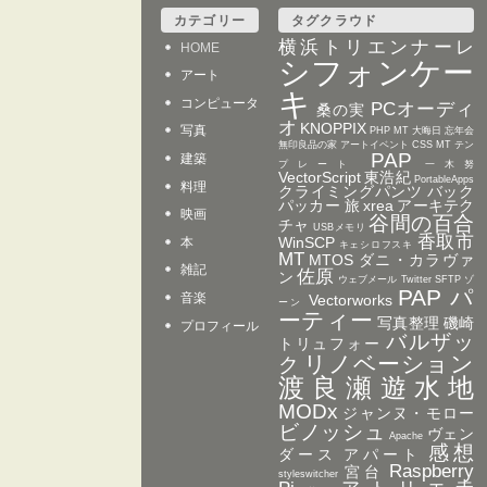
カテゴリー
タグクラウド
横浜トリエンナーレ
HOME
シフォンケー
アート
キ
コンピュータ
PCオーディ
桑の実
オ
KNOPPIX
写真
PHP
MT 大晦日 忘年会
無印良品の家
アートイベント
CSS MT テン
PAP
建築
プレート
一木努
VectorScript
東浩紀
PortableApps
料理
クライミングパンツ
バック
パッカー 旅
xrea
アーキテク
映画
谷間の百合
チャ
USBメモリ
香取市
WinSCP
本
キェシロフスキ
MT
MTOS
ダニ・カラヴァ
雑記
佐原
ン
ウェブメール
Twitter
SFTP
ゾ
PAP パ
音楽
Vectorworks
ーン
ーティー
写真整理
磯崎
プロフィール
バルザッ
トリュフォー
リノベーション
ク
渡良瀬遊水地
MODx
ジャンヌ・モロー
ビノッシュ
ヴェン
Apache
感想
ダース
アパート
Raspberry
宮台
styleswitcher