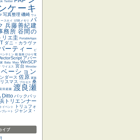
PAP
ok
Twitter
ンケーキ
写真整理
磯崎
P
ウェ
バ
マースホイ
USBメモリ
ク
兵藤善紀建
事務所
谷間の
トリエ圭
PortableApps
T
ダニ・カラヴァ
 パーティー
ピ
ベンヤミン
能
版画
ひかり電
ectorScript
アパー
WinSCP
家
Baby Marx
宮台
ツ
ワイエス
Miroslav
ノベーション
佐原
ンダース
家族
クリスマス
桑
プロセス
渡良瀬
安田庭園
地
Ditto
バックパッ
浜トリエンナー
トリュフォ
トイベント
ジャンヌ・
テンプレート
カイブ
月