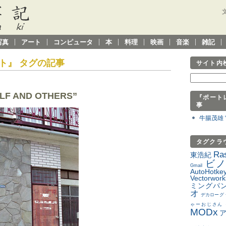
写真
アート
コンピュータ
本
料理
映画
音楽
雑記
ト』 タグの記事
サイト内
F AND OTHERS”
『ポート
事
牛腸茂雄 “
タグクラ
Ras
東浩紀
ビ
Gmail
AutoHotke
Vectorwork
ミングパ
オ
デカローグ
ゃーおじさん
MODx