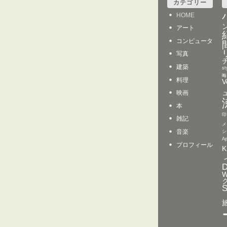
カテゴリー
HOME
アート
コンピュータ
写真
建築
st
晦
料理
V
映画
本
印
雑記
メ
音楽
シ
A
プロフィール
K
D
W
S