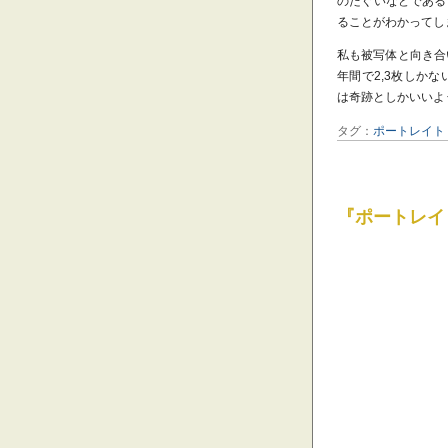
のたぐいなどである
ることがわかってし
私も被写体と向き合
年間で2,3枚しか
は奇跡としかいいよ
タグ：
ポートレイト
『ポートレイ