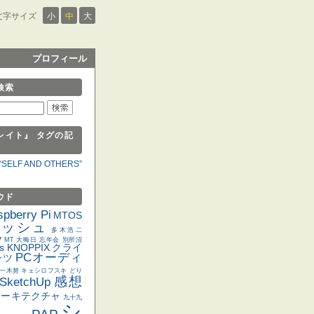
文字サイズ
小
中
大
プロフィール
検索
レイト』 タグの記
SELF AND OTHERS”
ウド
pberry Pi
MTOS
ノッシュ
多木浩二
y
MT 大晦日 忘年会
別所沼
s
KNOPPIX
クライ
PCオーディ
ンツ
一木努
キェシロフスキ
どり
感想
SketchUp
アーキテクチャ
九十九
シ