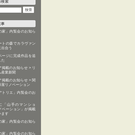
内検索
記事
の家」内覧会のお知ら
ートの森でカラヴァン
に出合う
ページに完成作品を追
した
掲載のお知らせ > リ
ム産業新聞
掲載のお知らせ > 関
母屋リノベーション
アトリエ」内覧会のお
fe+ に「山手のマンショ
ノベーション」が掲載
います
の家」内覧会のお知ら
の家」内覧会のお知ら