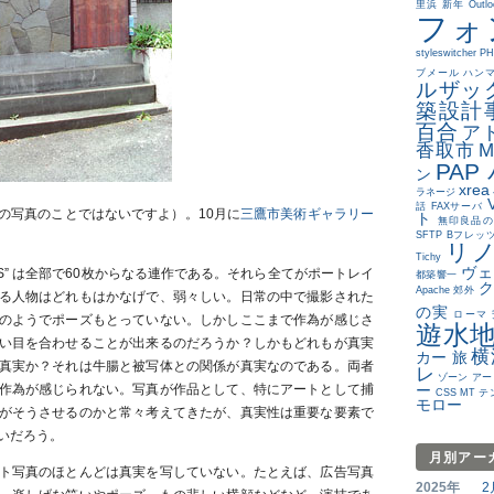
里浜 新年
Outlo
フォ
styleswitcher
PH
ブメール
ハン
ルザッ
築設計
百合
ア
香取市
M
PAP
ン
xrea
ラネージ
V
話
FAXサーバ
の写真のことではないですよ）。10月に
三鷹市美術ギャラリー
ト
無印良品の
SFTP
Bフレッ
リ
Tichy
ヴェ
THERS” は全部で60枚からなる連作である。それら全てがポートレイ
都築響一
Apache
郊外
る人物はどれもはかなげで、弱々しい。日常の中で撮影された
の実
ローマ
のようでポーズもとっていない。しかしここまで作為が感じさ
遊水
い目を合わせることが出来るのだろうか？しかもどれもが真実
横
カー 旅
真実か？それは牛腸と被写体との関係が真実なのである。両者
レ
ゾーン
アー
作為が感じられない。写真が作品として、特にアートとして捕
ー
CSS MT 
モロー
がそうさせるのかと常々考えてきたが、真実性は重要な要素で
いだろう。
月別アー
ト写真のほとんどは真実を写していない。たとえば、広告写真
2025年
2