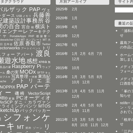
タグクラウド
月別アーカイブ
サイト
バルザック
PAP
2025年
2月
ヴェ
兵藤善
ンダース
USBメモリ
2020年
1月
紀建築設計事務所
谷
最近の
間の百合
横浜ト
宮台
2019年
4月
能
リエンナーレ
「浦和
アーキテク
せ
チャ
2018年
12月
PortableApps
PHP
都築響一
yleswitcher
CSS MT テンプレート
MT 大
佐原
香取市
霧島ア
日 忘年会
Twitter
2017年
6月
の作品
ectorworks
トリ
アートイベント
渡良
2016年
1月
2月
6月
7月
ュフォー
アパート
ホーム
瀬遊水地
12月
加しま
感想
xrea
無
Raspberry Pi
メディア
良品の家
ウェブ
2015年
10月
MODx
フォー
桑の実
ール
SFTP
キェ
写真整理
東浩紀
2014年
1月
3月
5月
8月
ロフスキ
一木努
メディア
アトリエ圭
pache
10月
12月
口酒造
PAP パーテ
NOPPIX
「峯の
ィー
2013年
1月
4月
5月
11月
磯崎
VectorScript
知らせ
12月
itto
PCオーディオ
家族
inSCP
ダニ・カラヴァン
reli
2012年
2月
4月
5月
6月
クライミングパンツ
MTOS
ン・リ
ketchUp
バックパッカー
10月
11月
されて
シフォンケ
旅
2011年
1月
3月
5月
6月
「根岸
ーキ
せ
8月
10月
11月
12月
リ
MT
郊外
ゾーン
「江戸