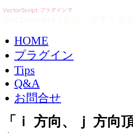
HOME
プラグイン
Tips
Q&A
お問合せ
「ｉ 方向、ｊ 方向