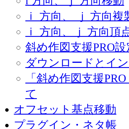
i 方向、ｊ 方向移動
ｉ 方向、 ｊ 方向複
ｉ 方向、ｊ 方向頂
斜め作図支援PRO設
ダウンロードとイン
「斜め作図支援PR
て
オフセット基点移動
プラグイン・ネタ帳